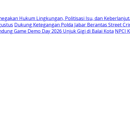
Penegakan Hukum Lingkungan, Politisasi Isu, dan Keberlanj
gustus
Dukung Ketegangan Polda Jabar Berantas Street Cri
ndung Game Demo Day 2026 Unjuk Gigi di Balai Kota
NPCI K