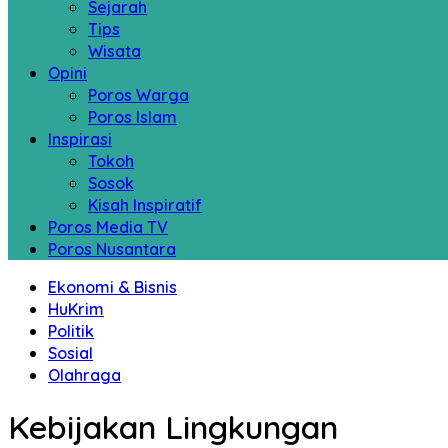
Sejarah
Tips
Wisata
Opini
Poros Warga
Poros Islam
Inspirasi
Tokoh
Sosok
Kisah Inspiratif
Poros Media TV
Poros Nusantara
Ekonomi & Bisnis
HuKrim
Politik
Sosial
Olahraga
Kebijakan Lingkungan