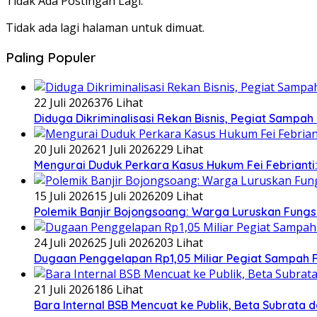
Tidak Ada Postingan Lagi.
Tidak ada lagi halaman untuk dimuat.
Paling Populer
22 Juli 2026
376 Lihat
Diduga Dikriminalisasi Rekan Bisnis, Pegiat Sampah 
20 Juli 2026
21 Juli 2026
229 Lihat
​Mengurai Duduk Perkara Kasus Hukum Fei Febrianti:
15 Juli 2026
15 Juli 2026
209 Lihat
Polemik Banjir Bojongsoang: Warga Luruskan Fungs
24 Juli 2026
25 Juli 2026
203 Lihat
Dugaan Penggelapan Rp1,05 Miliar Pegiat Sampah Fe
21 Juli 2026
186 Lihat
Bara Internal BSB Mencuat ke Publik, Beta Subrata