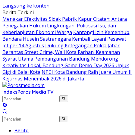
Langsung ke konten
Berita Terkini
Menakar Efektivitas Sidak Pabrik Kapur Citatah: Antara
Penegakan Hukum Lingkungan, Politisasi Isu, dan
Keberlanjutan Ekonomi Warga
Kantongi Izin Kemenhub,
Bandara Husein Sastranegara Kembali Layani Pesawat
Jet per 14 Agustus
Dukung Ketegangan Polda Jabar
Berantas Street Crime, Wali Kota Farhan: Keamanan
Syarat Utama Pembangunan Bandung
Mendorong
Kreativitas Lokal, Bandung Game Demo Day 2026 Unjuk
Gigi di Balai Kota
NPCI Kota Bandung Raih Juara Umum II
Kejurnas Menembak 2026 di Jakarta
Indeks
Poros Media TV
Berita