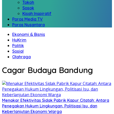
Tokoh
Sosok
Kisah Inspiratif
Poros Media TV
Poros Nusantara
Ekonomi & Bisnis
HuKrim
Politik
Sosial
Olahraga
Cagar Budaya Bandung
Menakar Efektivitas Sidak Pabrik Kapur Citatah: Antara
Penegakan Hukum Lingkungan, Politisasi Isu, dan
Keberlanjutan Ekonomi Warga