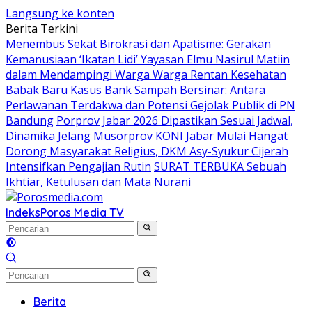
Langsung ke konten
Berita Terkini
Menembus Sekat Birokrasi dan Apatisme: Gerakan
Kemanusiaan ‘Ikatan Lidi’ Yayasan Elmu Nasirul Matiin
dalam Mendampingi Warga Warga Rentan Kesehatan
Babak Baru Kasus Bank Sampah Bersinar: Antara
Perlawanan Terdakwa dan Potensi Gejolak Publik di PN
Bandung
Porprov Jabar 2026 Dipastikan Sesuai Jadwal,
Dinamika Jelang Musorprov KONI Jabar Mulai Hangat
Dorong Masyarakat Religius, DKM Asy-Syukur Cijerah
Intensifkan Pengajian Rutin
SURAT TERBUKA Sebuah
Ikhtiar, Ketulusan dan Mata Nurani
Indeks
Poros Media TV
Berita