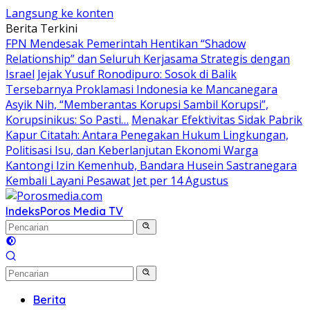
Langsung ke konten
Berita Terkini
FPN Mendesak Pemerintah Hentikan “Shadow
Relationship” dan Seluruh Kerjasama Strategis dengan
Israel
Jejak Yusuf Ronodipuro: Sosok di Balik
Tersebarnya Proklamasi Indonesia ke Mancanegara
Asyik Nih, “Memberantas Korupsi Sambil Korupsi”,
Korupsinikus: So Pasti…
Menakar Efektivitas Sidak Pabrik
Kapur Citatah: Antara Penegakan Hukum Lingkungan,
Politisasi Isu, dan Keberlanjutan Ekonomi Warga
Kantongi Izin Kemenhub, Bandara Husein Sastranegara
Kembali Layani Pesawat Jet per 14 Agustus
Indeks
Poros Media TV
Berita