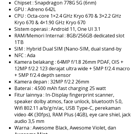
Chipset : Snapdragon 778G 5G (6nm)
GPU : Adreno 642L
CPU : Octa-core 1×2.4 GHz Kryo 670 & 3×2.2 GHz
Kryo 670 & 4×1.90 GHz Kryo 670
Sistem operasi : Android 11, One UI 3.1
RAM/Memori Internal : 8GB/256GB dedicated slot
1TB
SIM : Hybrid Dual SIM (Nano-SIM, dual stand-by
NFC : Ada
Kamera belakang : 64MP f/1.8 26mm PDAF, OIS +
12MP f/2.2 123 derajat ultra wide + 5MP f/2.4 macro
+ 5MP f/2.4 depth sensor
Kamera depan : 32MP f/2.2 26mm
Baterai : 4.500 mAh fast charging 25 watt
Fitur lainnya : In-Display fingerprint scanner,
speaker dolby atmos, face unlock, bluetooth 5.0,
Wifi 802.11 a/b/g/n/ac, USB Type-C, perekaman
video 4K (30fps), RAM Plus (4GB), eye care shiel, jack
audio 3,5 mm
Warna : Awesome Black, Awesome Violet, dan