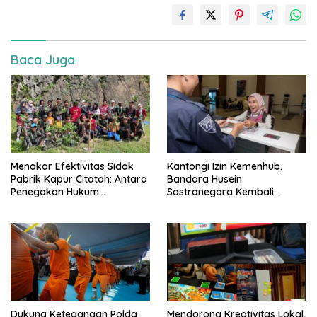
Baca Juga
Menakar Efektivitas Sidak
Kantongi Izin Kemenhub,
Pabrik Kapur Citatah: Antara
Bandara Husein
Penegakan Hukum
Sastranegara Kembali
Lingkungan, Politisasi Isu, dan
Layani Pesawat Jet per 14
Keberlanjutan Ekonomi
Agustus
Warga
Dukung Ketegangan Polda
Mendorong Kreativitas Lokal,