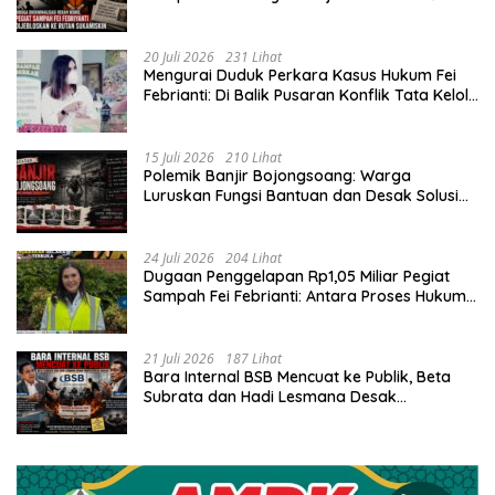
Sukamiskin
20 Juli 2026
231 Lihat
​Mengurai Duduk Perkara Kasus Hukum Fei
Febrianti: Di Balik Pusaran Konflik Tata Kelola
Bank Sampah Bersinar
15 Juli 2026
210 Lihat
Polemik Banjir Bojongsoang: Warga
Luruskan Fungsi Bantuan dan Desak Solusi
Jangka Panjang
24 Juli 2026
204 Lihat
Dugaan Penggelapan Rp1,05 Miliar Pegiat
Sampah Fei Febrianti: Antara Proses Hukum,
Upaya Damai, dan Sorotan Publik
21 Juli 2026
187 Lihat
Bara Internal BSB Mencuat ke Publik, Beta
Subrata dan Hadi Lesmana Desak
Penyelesaian Elegan