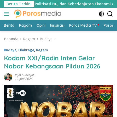
Langsung
, Politisasi Isu, dan Keberlanjutan Ekonomi Warga
Berita Terkini
Kan
ke
konten
Berita
Ragam
Opini
Inspirasi
Poros Media TV
Poros 
Beranda
Ragam
Budaya
Budaya
,
Olahraga
,
Ragam
Kodam XXI/Radin Inten Gelar
Nobar Kebangsaan Pildun 2026
Jajat Sudrajat
12 Juni 2026