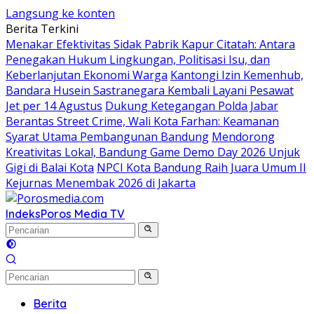
Langsung ke konten
Berita Terkini
Menakar Efektivitas Sidak Pabrik Kapur Citatah: Antara
Penegakan Hukum Lingkungan, Politisasi Isu, dan
Keberlanjutan Ekonomi Warga
Kantongi Izin Kemenhub,
Bandara Husein Sastranegara Kembali Layani Pesawat
Jet per 14 Agustus
Dukung Ketegangan Polda Jabar
Berantas Street Crime, Wali Kota Farhan: Keamanan
Syarat Utama Pembangunan Bandung
Mendorong
Kreativitas Lokal, Bandung Game Demo Day 2026 Unjuk
Gigi di Balai Kota
NPCI Kota Bandung Raih Juara Umum II
Kejurnas Menembak 2026 di Jakarta
Indeks
Poros Media TV
Berita