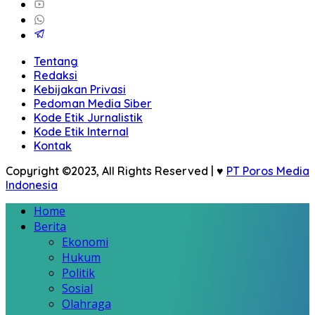
Tentang
Redaksi
Kebijakan Privasi
Pedoman Media Siber
Kode Etik Jurnalistik
Kode Etik Internal
Kontak
Copyright ©2023, All Rights Reserved | ♥
PT Poros Media
Indonesia
Home
Berita
Ekonomi
Hukum
Politik
Sosial
Olahraga