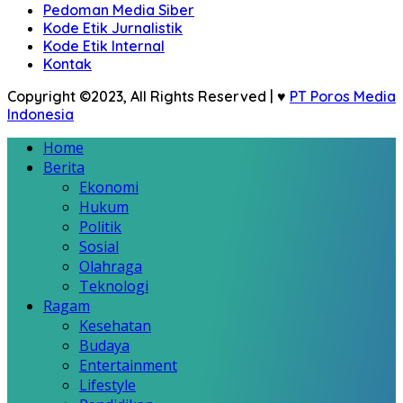
Pedoman Media Siber
Kode Etik Jurnalistik
Kode Etik Internal
Kontak
Copyright ©2023, All Rights Reserved | ♥
PT Poros Media
Indonesia
Home
Berita
Ekonomi
Hukum
Politik
Sosial
Olahraga
Teknologi
Ragam
Kesehatan
Budaya
Entertainment
Lifestyle