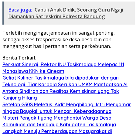
Baca juga:
Cabuli Anak Didik, Seorang Guru Ngaji
Diamankan Satreskrim Polresta Bandung
Terlebih mengingat jembatan ini sangat penting,
sebagai akses trasportasi ke desa-desa lain dan
mengangkut hasil pertanian serta perkebunan.
Berita Terkait
Perkuat Sinergi, Rektor INU Tasikmalaya Melepas 111
Mahasiswa KKN ke Cineam
Geliat Kuliner Tasikmalaya bila dipadukan dengan
Teknologi, Tiar Karbala Serukan UMKM Manfaatkan AI
Antara Sindiran dan Realitas Kemiskinan yang Tak
Kunjung Hilang
Setelah G30S Meletus, Aidit Menghilang: Istri Menyamar
hingga Boyolali untuk Mencari Keberadaannya
Misteri Penyakit yang Menghantui Warga Desa
Kamulyan dan Gunajaya Kabupaten Tasikmalaya
Langkah Menuju Pemberdayaan Masyarakat di