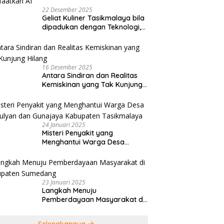
22 Desember 2025
Geliat Kuliner Tasikmalaya bila
dipadukan dengan Teknologi,
Tiar Karbala Serukan UMKM
Manfaatkan AI
16 Desember 2025
Antara Sindiran dan Realitas
Kemiskinan yang Tak Kunjung
Hilang
24 Januari 2025
Misteri Penyakit yang
Menghantui Warga Desa
Kamulyan dan Gunajaya
Kabupaten Tasikmalaya
23 Januari 2025
Langkah Menuju
Pemberdayaan Masyarakat di
Kabupaten Sumedang