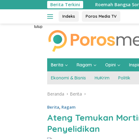
Langsung
Berita Terkini
Roemah Bangsa Soroti Dugaan Pengge
ke
konten
Indeks
Poros Media TV
tutup
Berita
Ragam
Opini
Inspi
Ekonomi & Bisnis
HuKrim
Politik
Beranda
Berita
Berita
,
Ragam
Ateng Temukan Mortir 
Penyelidikan