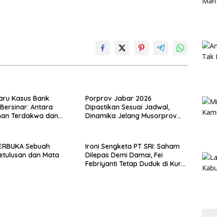
aru Kasus Bank
Porprov Jabar 2026
ersinar: Antara
Dipastikan Sesuai Jadwal,
nan Terdakwa dan
Dinamika Jelang Musorprov
ejolak Publik di PN
KONI Jabar Mulai Hangat
ERBUKA Sebuah
Ironi Sengketa PT SRI: Saham
 Ketulusan dan Mata
Dilepas Demi Damai, Fei
Febriyanti Tetap Duduk di Kursi
Pesakitan