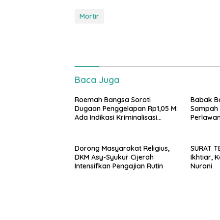
Mortir
Baca Juga
Roemah Bangsa Soroti
​Babak B
Dugaan Penggelapan Rp1,05 M:
Sampah B
Ada Indikasi Kriminalisasi
Perlawa
Miskomunikasi Internal?
Potensi G
Bandung
Dorong Masyarakat Religius,
SURAT T
DKM Asy-Syukur Cijerah
Ikhtiar,
Intensifkan Pengajian Rutin
Nurani