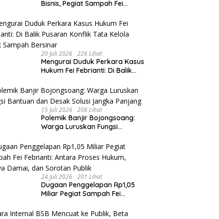
Bisnis, Pegiat Sampah Fei
Febriyanti Dijebloskan ke Rutan
Sukamiskin
20 Juli 2026
226 Lihat
​Mengurai Duduk Perkara Kasus
Hukum Fei Febrianti: Di Balik
Pusaran Konflik Tata Kelola
Bank Sampah Bersinar
15 Juli 2026
206 Lihat
Polemik Banjir Bojongsoang:
Warga Luruskan Fungsi
Bantuan dan Desak Solusi
Jangka Panjang
24 Juli 2026
201 Lihat
Dugaan Penggelapan Rp1,05
Miliar Pegiat Sampah Fei
Febrianti: Antara Proses
Hukum, Upaya Damai, dan