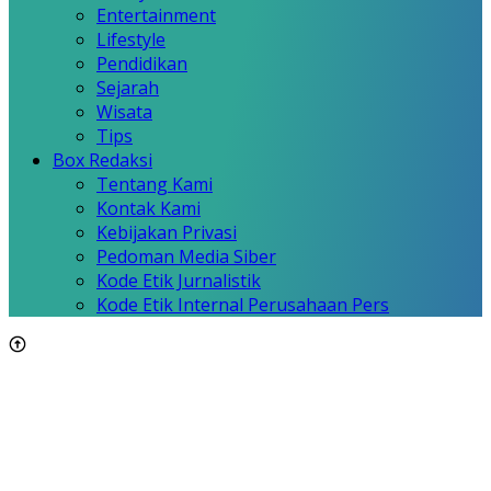
Entertainment
Lifestyle
Pendidikan
Sejarah
Wisata
Tips
Box Redaksi
Tentang Kami
Kontak Kami
Kebijakan Privasi
Pedoman Media Siber
Kode Etik Jurnalistik
Kode Etik Internal Perusahaan Pers