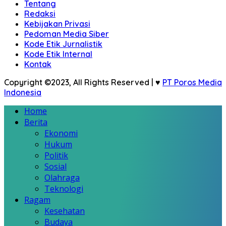
Tentang
Redaksi
Kebijakan Privasi
Pedoman Media Siber
Kode Etik Jurnalistik
Kode Etik Internal
Kontak
Copyright ©2023, All Rights Reserved | ♥
PT Poros Media
Indonesia
Home
Berita
Ekonomi
Hukum
Politik
Sosial
Olahraga
Teknologi
Ragam
Kesehatan
Budaya