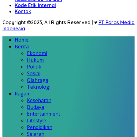
Kode Etik Internal
Kontak
Copyright ©2023, All Rights Reserved | ♥
PT Poros Media
Indonesia
Home
Berita
Ekonomi
Hukum
Politik
Sosial
Olahraga
Teknologi
Ragam
Kesehatan
Budaya
Entertainment
Lifestyle
Pendidikan
Sejarah