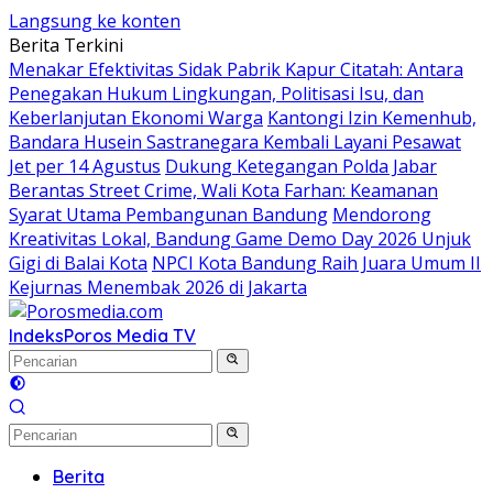
Langsung ke konten
Berita Terkini
Menakar Efektivitas Sidak Pabrik Kapur Citatah: Antara
Penegakan Hukum Lingkungan, Politisasi Isu, dan
Keberlanjutan Ekonomi Warga
Kantongi Izin Kemenhub,
Bandara Husein Sastranegara Kembali Layani Pesawat
Jet per 14 Agustus
Dukung Ketegangan Polda Jabar
Berantas Street Crime, Wali Kota Farhan: Keamanan
Syarat Utama Pembangunan Bandung
Mendorong
Kreativitas Lokal, Bandung Game Demo Day 2026 Unjuk
Gigi di Balai Kota
NPCI Kota Bandung Raih Juara Umum II
Kejurnas Menembak 2026 di Jakarta
Indeks
Poros Media TV
Berita