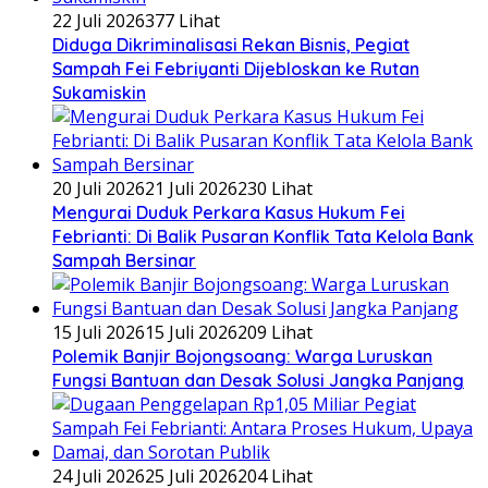
22 Juli 2026
377 Lihat
Diduga Dikriminalisasi Rekan Bisnis, Pegiat
Sampah Fei Febriyanti Dijebloskan ke Rutan
Sukamiskin
20 Juli 2026
21 Juli 2026
230 Lihat
​Mengurai Duduk Perkara Kasus Hukum Fei
Febrianti: Di Balik Pusaran Konflik Tata Kelola Bank
Sampah Bersinar
15 Juli 2026
15 Juli 2026
209 Lihat
Polemik Banjir Bojongsoang: Warga Luruskan
Fungsi Bantuan dan Desak Solusi Jangka Panjang
24 Juli 2026
25 Juli 2026
204 Lihat