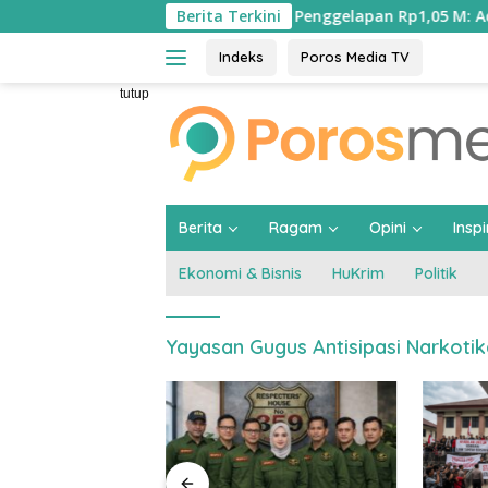
Langsung
Bangsa Soroti Dugaan Penggelapan Rp1,05 M: Ada Indikasi Krim
Berita Terkini
ke
konten
Indeks
Poros Media TV
tutup
Berita
Ragam
Opini
Inspi
Ekonomi & Bisnis
HuKrim
Politik
Yayasan Gugus Antisipasi Narkoti