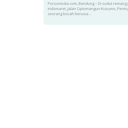
Porosmedia.com, Bandung – Di sudut remang 
Indomaret, Jalan Ciptomangun-Kusumo, Peningg
seorang bocah berusia…