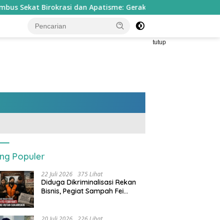
okrasi dan Apatisme: Gerakan Kemanusiaan ‘Ikatan Lidi’ Yay
tutup
ing Populer
22 Juli 2026
375 Lihat
Diduga Dikriminalisasi Rekan
Bisnis, Pegiat Sampah Fei
Febriyanti Dijebloskan ke Rutan
Sukamiskin
20 Juli 2026
226 Lihat