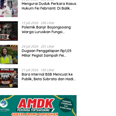
​Mengurai Duduk Perkara Kasus
Hukum Fei Febrianti: Di Balik
g Masyarakat Religius,
SURAT TERBUKA Sebuah
I
Pusaran Konflik Tata Kelola
sy-Syukur Cijerah
Ikhtiar, Ketulusan dan Mata
D
Bank Sampah Bersinar
sifkan Pengajian Rutin
Nurani
F
15 Juli 2026
206 Lihat
P
Polemik Banjir Bojongsoang:
Warga Luruskan Fungsi
Bantuan dan Desak Solusi
Jangka Panjang
24 Juli 2026
201 Lihat
Dugaan Penggelapan Rp1,05
Miliar Pegiat Sampah Fei
Febrianti: Antara Proses
Hukum, Upaya Damai, dan
Sorotan Publik
21 Juli 2026
185 Lihat
Bara Internal BSB Mencuat ke
Publik, Beta Subrata dan Hadi
Lesmana Desak Penyelesaian
Elegan