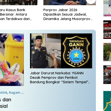
aru Kasus Bank
Porprov Jabar 2026
Doron
ersinar: Antara
Dipastikan Sesuai Jadwal,
DKM A
nan Terdakwa dan
Dinamika Jelang Musorprov
Inten
ejolak Publik di PN
KONI Jabar Mulai Hangat
Jabar Darurat Narkoba: YGANN
Desak Pemprov dan Pemkot
Bandung Bongkar “Sistem Tempel”
dan Ego Sektoral
olitik
,
Ragam
6
s dan
sial