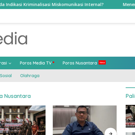
inalisasi Miskomunikasi Internal?
Menembus Sekat Bir
rasi
Poros Media TV
Poros Nusantara
Sosial
Olahraga
ka Nusantara
Pal