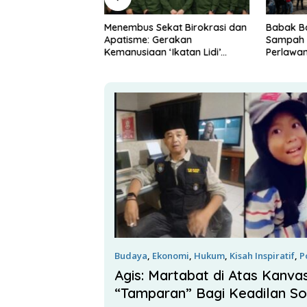
gsa Soroti
Menembus Sekat Birokrasi dan
​Babak B
gelapan Rp1,05 M:
Apatisme: Gerakan
Sampah B
 Kriminalisasi
Kemanusiaan ‘Ikatan Lidi’
Perlawa
i Internal?
Yayasan Elmu Nasirul Matiin
Potensi G
dalam Mendampingi Warga
Bandung
Warga Rentan Kesehatan
Budaya
,
Ekonomi
,
Hukum
,
Kisah Inspiratif
,
P
Maret 2026
Agis: Martabat di Atas Kanva
“Tamparan” Bagi Keadilan So