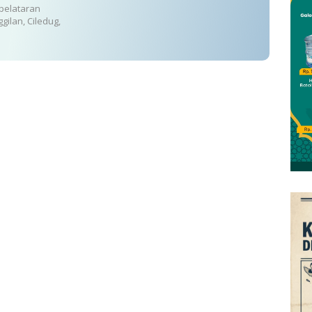
pelataran
ilan, Ciledug,