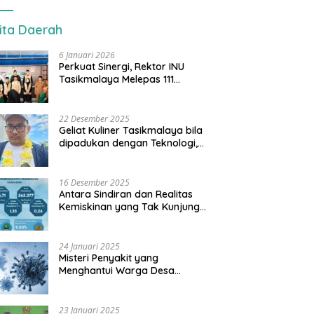
ita Daerah
6 Januari 2026
Perkuat Sinergi, Rektor INU
Tasikmalaya Melepas 111
Mahasiswa KKN ke Cineam
22 Desember 2025
Geliat Kuliner Tasikmalaya bila
dipadukan dengan Teknologi,
Tiar Karbala Serukan UMKM
Manfaatkan AI
16 Desember 2025
Antara Sindiran dan Realitas
Kemiskinan yang Tak Kunjung
Hilang
24 Januari 2025
Misteri Penyakit yang
Menghantui Warga Desa
Kamulyan dan Gunajaya
Kabupaten Tasikmalaya
23 Januari 2025