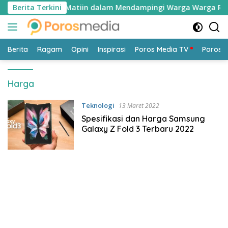
Langsung
 Nasirul Matiin dalam Mendampingi Warga Warga Rentan Keseh
Berita Terkini
ke
konten
Berita
Ragam
Opini
Inspirasi
Poros Media TV
Poros 
Harga
Teknologi
13 Maret 2022
Spesifikasi dan Harga Samsung
Galaxy Z Fold 3 Terbaru 2022