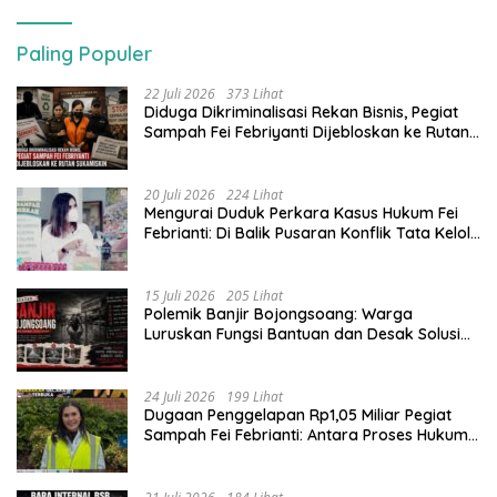
Paling Populer
22 Juli 2026
373 Lihat
Diduga Dikriminalisasi Rekan Bisnis, Pegiat
Sampah Fei Febriyanti Dijebloskan ke Rutan
Sukamiskin
20 Juli 2026
224 Lihat
​Mengurai Duduk Perkara Kasus Hukum Fei
Febrianti: Di Balik Pusaran Konflik Tata Kelola
Bank Sampah Bersinar
15 Juli 2026
205 Lihat
Polemik Banjir Bojongsoang: Warga
Luruskan Fungsi Bantuan dan Desak Solusi
Jangka Panjang
24 Juli 2026
199 Lihat
Dugaan Penggelapan Rp1,05 Miliar Pegiat
Sampah Fei Febrianti: Antara Proses Hukum,
Upaya Damai, dan Sorotan Publik