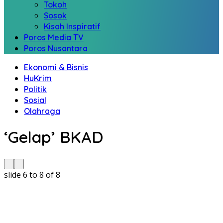
Tokoh
Sosok
Kisah Inspiratif
Poros Media TV
Poros Nusantara
Ekonomi & Bisnis
HuKrim
Politik
Sosial
Olahraga
‘Gelap’ BKAD
slide
6 to 8
of 8