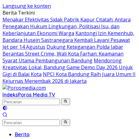
Langsung ke konten
Berita Terkini
Menakar Efektivitas Sidak Pabrik Kapur Citatah: Antara
Penegakan Hukum Lingkungan, Politisasi Isu, dan
Keberlanjutan Ekonomi Warga
Kantongi Izin Kemenhub,
Bandara Husein Sastranegara Kembali Layani Pesawat
Jet per 14 Agustus
Dukung Ketegangan Polda Jabar
Berantas Street Crime, Wali Kota Farhan: Keamanan
Syarat Utama Pembangunan Bandung
Mendorong
Kreativitas Lokal, Bandung Game Demo Day 2026 Unjuk
Gigi di Balai Kota
NPCI Kota Bandung Raih Juara Umum II
Kejurnas Menembak 2026 di Jakarta
Indeks
Poros Media TV
Berita