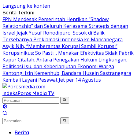
Langsung ke konten
Berita Terkini
FPN Mendesak Pemerintah Hentikan “Shadow
Relationship” dan Seluruh Kerjasama Strategis dengan
Israel
Jejak Yusuf Ronodipuro: Sosok di Balik
Tersebarnya Proklamasi Indonesia ke Mancanegara
Asyik Nih, “Memberantas Korupsi Sambil Korupsi”,
Korupsinikus: So Pasti…
Menakar Efektivitas Sidak Pabrik
Kapur Citatah: Antara Penegakan Hukum Lingkungan,
Politisasi Isu, dan Keberlanjutan Ekonomi Warga
Kantongi Izin Kemenhub, Bandara Husein Sastranegara
Kembali Layani Pesawat Jet per 14 Agustus
Indeks
Poros Media TV
Berita