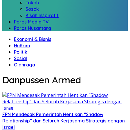
Tokoh
Sosok
Kisah Inspiratif
Poros Media TV
Poros Nusantara
Ekonomi & Bisnis
HuKrim
Politik
Sosial
Olahraga
‎Danpussen Armed
FPN Mendesak Pemerintah Hentikan “Shadow
Relationship” dan Seluruh Kerjasama Strategis dengan
Israel