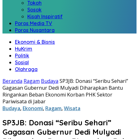
Tokoh
Sosok
Kisah Inspiratif
Poros Media TV
Poros Nusantara
Ekonomi & Bisnis
HuKrim
Politik
Sosial
Olahraga
Beranda
Ragam
Budaya
SP3JB: Donasi “Seribu Sehari”
Gagasan Gubernur Dedi Mulyadi Diharapkan Bantu
Ringankan Beban Ekonomi Korban PHK Sektor
Pariwisata di Jabar
Budaya
,
Ekonomi
,
Ragam
,
Wisata
SP3JB: Donasi “Seribu Sehari”
Gagasan Gubernur Dedi Mulyadi