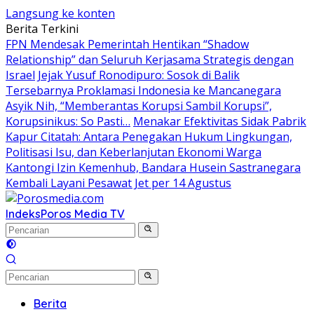
Langsung ke konten
Berita Terkini
FPN Mendesak Pemerintah Hentikan “Shadow
Relationship” dan Seluruh Kerjasama Strategis dengan
Israel
Jejak Yusuf Ronodipuro: Sosok di Balik
Tersebarnya Proklamasi Indonesia ke Mancanegara
Asyik Nih, “Memberantas Korupsi Sambil Korupsi”,
Korupsinikus: So Pasti…
Menakar Efektivitas Sidak Pabrik
Kapur Citatah: Antara Penegakan Hukum Lingkungan,
Politisasi Isu, dan Keberlanjutan Ekonomi Warga
Kantongi Izin Kemenhub, Bandara Husein Sastranegara
Kembali Layani Pesawat Jet per 14 Agustus
Indeks
Poros Media TV
Berita