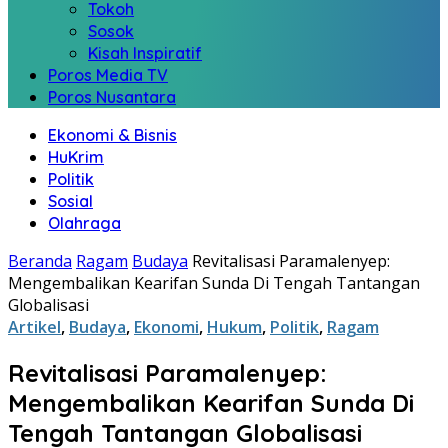
Tokoh
Sosok
Kisah Inspiratif
Poros Media TV
Poros Nusantara
Ekonomi & Bisnis
HuKrim
Politik
Sosial
Olahraga
Beranda
Ragam
Budaya
Revitalisasi Paramalenyep:
Mengembalikan Kearifan Sunda Di Tengah Tantangan
Globalisasi
Artikel
,
Budaya
,
Ekonomi
,
Hukum
,
Politik
,
Ragam
Revitalisasi Paramalenyep:
Mengembalikan Kearifan Sunda Di
Tengah Tantangan Globalisasi