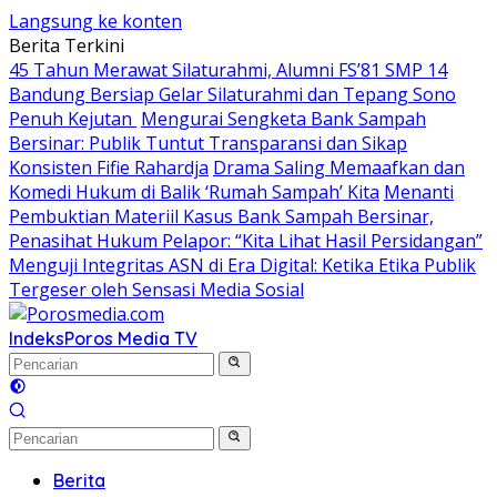
Langsung ke konten
Berita Terkini
45 Tahun Merawat Silaturahmi, Alumni FS’81 SMP 14
Bandung Bersiap Gelar Silaturahmi dan Tepang Sono
Penuh Kejutan
Mengurai Sengketa Bank Sampah
Bersinar: Publik Tuntut Transparansi dan Sikap
Konsisten Fifie Rahardja
Drama Saling Memaafkan dan
Komedi Hukum di Balik ‘Rumah Sampah’ Kita
Menanti
Pembuktian Materiil Kasus Bank Sampah Bersinar,
Penasihat Hukum Pelapor: “Kita Lihat Hasil Persidangan”
Menguji Integritas ASN di Era Digital: Ketika Etika Publik
Tergeser oleh Sensasi Media Sosial
Indeks
Poros Media TV
Berita