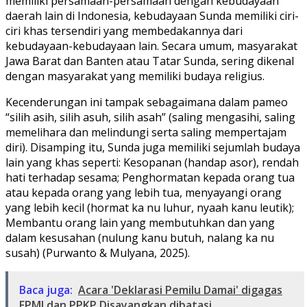
memiliki persamaan-persamaan dengan kebudayaan
daerah lain di Indonesia, kebudayaan Sunda memiliki ciri-
ciri khas tersendiri yang membedakannya dari
kebudayaan-kebudayaan lain. Secara umum, masyarakat
Jawa Barat dan Banten atau Tatar Sunda, sering dikenal
dengan masyarakat yang memiliki budaya religius.
Kecenderungan ini tampak sebagaimana dalam pameo
“silih asih, silih asuh, silih asah” (saling mengasihi, saling
memelihara dan melindungi serta saling mempertajam
diri). Disamping itu, Sunda juga memiliki sejumlah budaya
lain yang khas seperti: Kesopanan (handap asor), rendah
hati terhadap sesama; Penghormatan kepada orang tua
atau kepada orang yang lebih tua, menyayangi orang
yang lebih kecil (hormat ka nu luhur, nyaah kanu leutik);
Membantu orang lain yang membutuhkan dan yang
dalam kesusahan (nulung kanu butuh, nalang ka nu
susah) (Purwanto & Mulyana, 2025).
Baca juga:
Acara 'Deklarasi Pemilu Damai' digagas
FPMI dan PPKP Disayangkan dibatasi