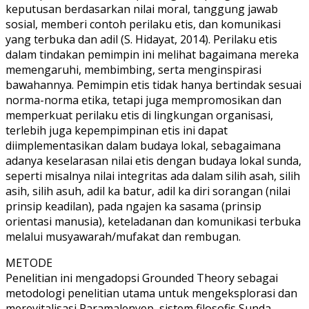
keputusan berdasarkan nilai moral, tanggung jawab
sosial, memberi contoh perilaku etis, dan komunikasi
yang terbuka dan adil (S. Hidayat, 2014). Perilaku etis
dalam tindakan pemimpin ini melihat bagaimana mereka
memengaruhi, membimbing, serta menginspirasi
bawahannya. Pemimpin etis tidak hanya bertindak sesuai
norma-norma etika, tetapi juga mempromosikan dan
memperkuat perilaku etis di lingkungan organisasi,
terlebih juga kepempimpinan etis ini dapat
diimplementasikan dalam budaya lokal, sebagaimana
adanya keselarasan nilai etis dengan budaya lokal sunda,
seperti misalnya nilai integritas ada dalam silih asah, silih
asih, silih asuh, adil ka batur, adil ka diri sorangan (nilai
prinsip keadilan), pada ngajen ka sasama (prinsip
orientasi manusia), keteladanan dan komunikasi terbuka
melalui musyawarah/mufakat dan rembugan.
METODE
Penelitian ini mengadopsi Grounded Theory sebagai
metodologi penelitian utama untuk mengeksplorasi dan
merevitalisasi Paramalenyep, sistem filosofis Sunda,