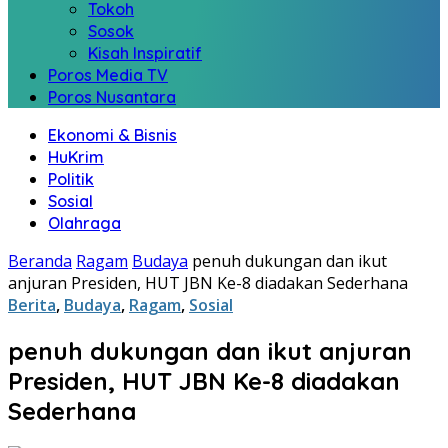
Tokoh
Sosok
Kisah Inspiratif
Poros Media TV
Poros Nusantara
Ekonomi & Bisnis
HuKrim
Politik
Sosial
Olahraga
Beranda
Ragam
Budaya
penuh dukungan dan ikut
anjuran Presiden, HUT JBN Ke-8 diadakan Sederhana
Berita
,
Budaya
,
Ragam
,
Sosial
penuh dukungan dan ikut anjuran
Presiden, HUT JBN Ke-8 diadakan
Sederhana