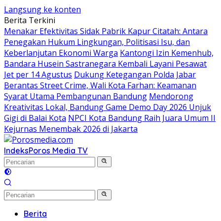
Langsung ke konten
Berita Terkini
Menakar Efektivitas Sidak Pabrik Kapur Citatah: Antara
Penegakan Hukum Lingkungan, Politisasi Isu, dan
Keberlanjutan Ekonomi Warga
Kantongi Izin Kemenhub,
Bandara Husein Sastranegara Kembali Layani Pesawat
Jet per 14 Agustus
Dukung Ketegangan Polda Jabar
Berantas Street Crime, Wali Kota Farhan: Keamanan
Syarat Utama Pembangunan Bandung
Mendorong
Kreativitas Lokal, Bandung Game Demo Day 2026 Unjuk
Gigi di Balai Kota
NPCI Kota Bandung Raih Juara Umum II
Kejurnas Menembak 2026 di Jakarta
Indeks
Poros Media TV
Berita