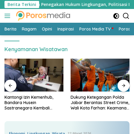
Langsung
itatah: Antara Penegakan Hukum Lingkungan, Politisasi Isu, d
Berita Terkini
ke
konten
Berita
Ragam
Opini
Inspirasi
Poros Media TV
Poros 
Kenyamanan Wisatawan
Kantongi Izin Kemenhub,
Dukung Ketegangan Polda
Bandara Husein
Jabar Berantas Street Crime,
Sastranegara Kembali
Wali Kota Farhan: Keamanan
Layani Pesawat Jet per 14
Syarat Utama Pembangunan
Agustus
Bandung
Ekonomi
,
Lingkungan
,
Wisata
22 Maret 2026