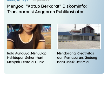
Menyoal “Katup Berkarat” Diskominfo:
Transparansi Anggaran Publikasi atau
Sekadar Bagi-Bagi Jatah?
Ieda Aynayya ,Menyulap
Mendorong Kreativitas
Kehidupan Sehari-hari
dan Pemasaran, Gedung
Menjadi Cerita di Dunia
Baru untuk UMKM di
Maya di @anehchannel123
Sumedang