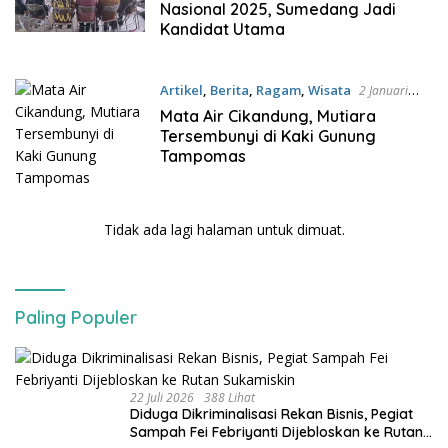
Nasional 2025, Sumedang Jadi
Kandidat Utama
Artikel
,
Berita
,
Ragam
,
Wisata
2 Januari
2025
Mata Air Cikandung, Mutiara
Tersembunyi di Kaki Gunung
Tampomas
Tidak ada lagi halaman untuk dimuat.
Paling Populer
22 Juli 2026
388 Lihat
Diduga Dikriminalisasi Rekan Bisnis, Pegiat
Sampah Fei Febriyanti Dijebloskan ke Rutan