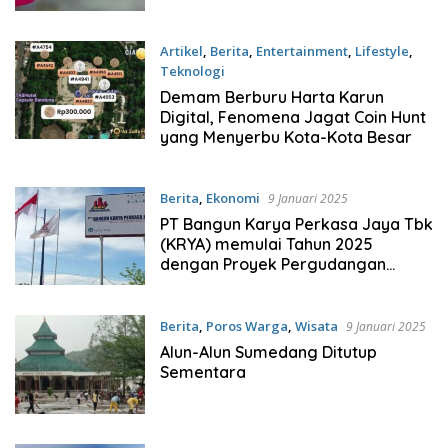
Artikel
,
Berita
,
Entertainment
,
Lifestyle
,
Teknologi
9 Januari 2025
Demam Berburu Harta Karun
Digital, Fenomena Jagat Coin Hunt
yang Menyerbu Kota-Kota Besar
Berita
,
Ekonomi
9 Januari 2025
PT Bangun Karya Perkasa Jaya Tbk
(KRYA) memulai Tahun 2025
dengan Proyek Pergudangan
Ambisius di Sumedang
Berita
,
Poros Warga
,
Wisata
9 Januari 2025
Alun-Alun Sumedang Ditutup
Sementara