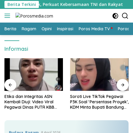
Langsung
alam Puncak, Perkuat Kebersamaan TNI dan Rakyat
Berita Terkini
Eti
ke
konten
Berita
Ragam
Opini
Inspirasi
Poros Media TV
Poros 
Informasi
Etika dan Integritas ASN
Soroti Live TikTok Pegawai
Kembali Diuji: Video Viral
P3K Soal ‘Persentase Proyek’,
Pegawai Dinas PUTR KBB
KDM Minta Bupati Bandung
Picu Kritik Publik
Barat Tindak Tegas
Budaya
,
Ragam
9 April 2026