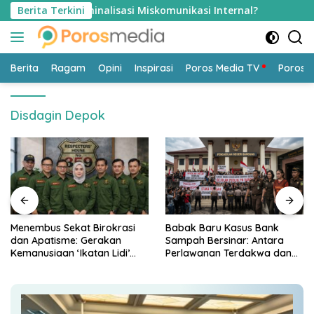
Langsung
si Kriminalisasi Miskomunikasi Internal?
Berita Terkini
Menembus Se
ke
konten
Berita
Ragam
Opini
Inspirasi
Poros Media TV
Poros 
Disdagin Depok
Menembus Sekat Birokrasi
​Babak Baru Kasus Bank
dan Apatisme: Gerakan
Sampah Bersinar: Antara
Kemanusiaan ‘Ikatan Lidi’
Perlawanan Terdakwa dan
Yayasan Elmu Nasirul Matiin
Potensi Gejolak Publik di PN
dalam Mendampingi Warga
Bandung
Warga Rentan Kesehatan