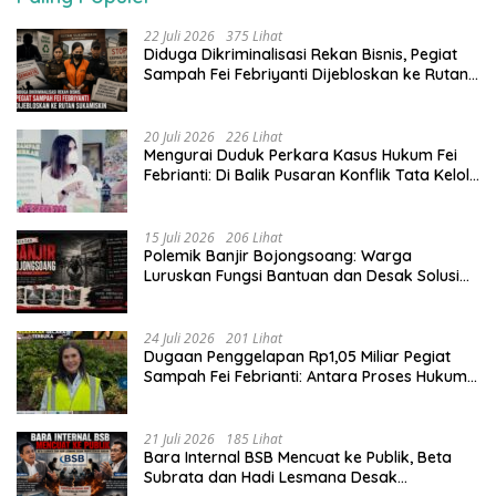
22 Juli 2026
375 Lihat
Diduga Dikriminalisasi Rekan Bisnis, Pegiat
Sampah Fei Febriyanti Dijebloskan ke Rutan
Sukamiskin
20 Juli 2026
226 Lihat
​Mengurai Duduk Perkara Kasus Hukum Fei
Febrianti: Di Balik Pusaran Konflik Tata Kelola
Bank Sampah Bersinar
15 Juli 2026
206 Lihat
Polemik Banjir Bojongsoang: Warga
Luruskan Fungsi Bantuan dan Desak Solusi
Jangka Panjang
24 Juli 2026
201 Lihat
Dugaan Penggelapan Rp1,05 Miliar Pegiat
Sampah Fei Febrianti: Antara Proses Hukum,
Upaya Damai, dan Sorotan Publik
21 Juli 2026
185 Lihat
Bara Internal BSB Mencuat ke Publik, Beta
Subrata dan Hadi Lesmana Desak