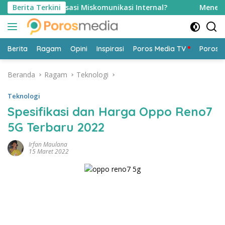
Langsung
riminalisasi Miskomunikasi Internal?
Berita Terkini
Menembus Sekat 
ke
konten
Berita
Ragam
Opini
Inspirasi
Poros Media TV
Poros 
Beranda
Ragam
Teknologi
Teknologi
Spesifikasi dan Harga Oppo Reno7
5G Terbaru 2022
Irfan Maulana
15 Maret 2022