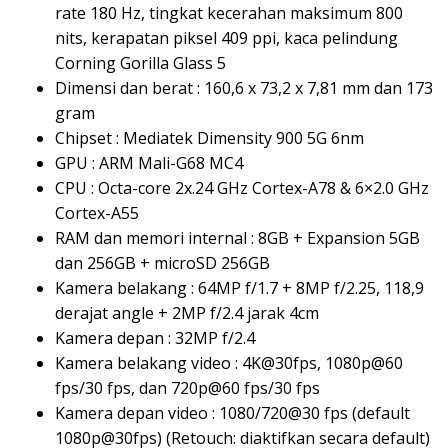
rate 180 Hz, tingkat kecerahan maksimum 800
nits, kerapatan piksel 409 ppi, kaca pelindung
Corning Gorilla Glass 5
Dimensi dan berat : 160,6 x 73,2 x 7,81 mm dan 173
gram
Chipset : Mediatek Dimensity 900 5G 6nm
GPU : ARM Mali-G68 MC4
CPU : Octa-core 2x.24 GHz Cortex-A78 & 6×2.0 GHz
Cortex-A55
RAM dan memori internal : 8GB + Expansion 5GB
dan 256GB + microSD 256GB
Kamera belakang : 64MP f/1.7 + 8MP f/2.25, 118,9
derajat angle + 2MP f/2.4 jarak 4cm
Kamera depan : 32MP f/2.4
Kamera belakang video : 4K@30fps, 1080p@60
fps/30 fps, dan 720p@60 fps/30 fps
Kamera depan video : 1080/720@30 fps (default
1080p@30fps) (Retouch: diaktifkan secara default)