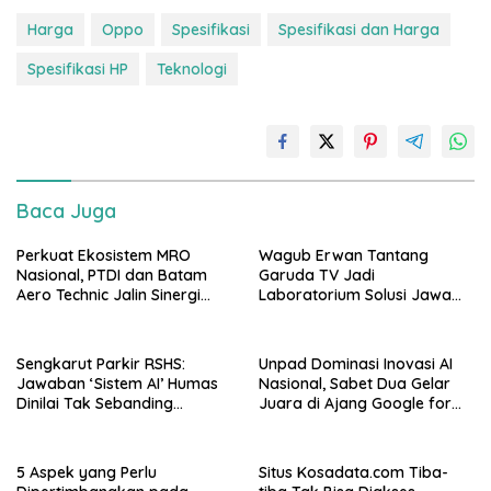
Harga
Oppo
Spesifikasi
Spesifikasi dan Harga
Spesifikasi HP
Teknologi
Baca Juga
Perkuat Ekosistem MRO
Wagub Erwan Tantang
Nasional, PTDI dan Batam
Garuda TV Jadi
Aero Technic Jalin Sinergi
Laboratorium Solusi Jawa
Strategis
Barat
Sengkarut Parkir RSHS:
Unpad Dominasi Inovasi AI
Jawaban ‘Sistem AI’ Humas
Nasional, Sabet Dua Gelar
Dinilai Tak Sebanding
Juara di Ajang Google for
dengan Kerugian Publik
Education
5 Aspek yang Perlu
Situs Kosadata.com Tiba-