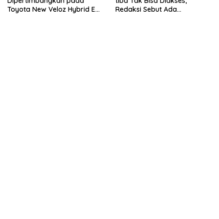
Dipertimbangkan pada
tiba Tak Bisa Diakses,
Toyota New Veloz Hybrid EV
Redaksi Sebut Ada
2026
Kejanggalan Teknis