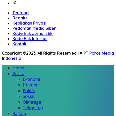
Tentang
Redaksi
Kebijakan Privasi
Pedoman Media Siber
Kode Etik Jurnalistik
Kode Etik Internal
Kontak
Copyright ©2023, All Rights Reserved | ♥
PT Poros Media
Indonesia
Home
Berita
Ekonomi
Hukum
Politik
Sosial
Olahraga
Teknologi
Ragam