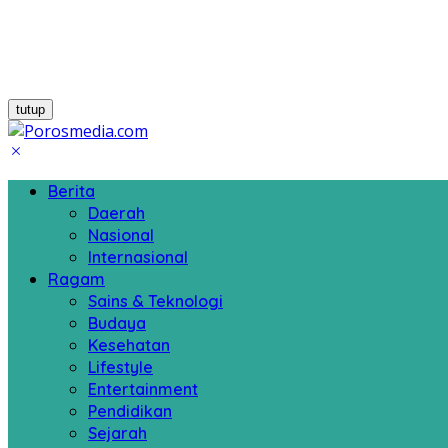
tutup
Berita
Daerah
Nasional
Internasional
Ragam
Sains & Teknologi
Budaya
Kesehatan
Lifestyle
Entertainment
Pendidikan
Sejarah