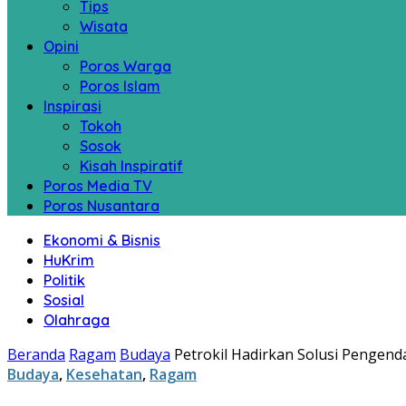
Tips
Wisata
Opini
Poros Warga
Poros Islam
Inspirasi
Tokoh
Sosok
Kisah Inspiratif
Poros Media TV
Poros Nusantara
Ekonomi & Bisnis
HuKrim
Politik
Sosial
Olahraga
Beranda
Ragam
Budaya
Petrokil Hadirkan Solusi Pengend
Budaya
,
Kesehatan
,
Ragam