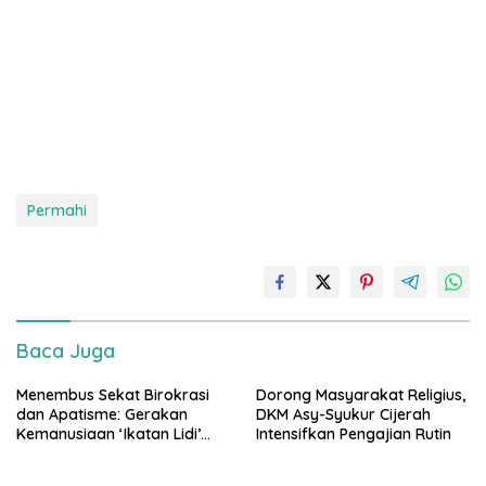
Permahi
Baca Juga
Menembus Sekat Birokrasi
Dorong Masyarakat Religius,
dan Apatisme: Gerakan
DKM Asy-Syukur Cijerah
Kemanusiaan ‘Ikatan Lidi’
Intensifkan Pengajian Rutin
Yayasan Elmu Nasirul Matiin
dalam Mendampingi Warga