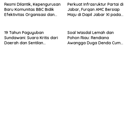
Warga Rentan Kesehatan
Resmi Dilantik, Kepengurusan
Perkuat Infrasruktur Partai di
Baru Komunitas BBC Bidik
Jabar, Furqan AMC Bersiap
Efektivitas Organisasi dan
Maju di Dapil Jabar XI pada
Tata Kelola CFD Buah Batu
Pemilu 2029
19 Tahun Paguyuban
Soal Wasdal Lemah dan
Sundawani: Suara Kritis dari
Pohon Riau: Rendiana
Daerah dan Sentilan
Awangga Duga Denda Cuma
Menohok untuk Elite
Jadi ‘Tarif Bisnis’ Pelanggar
Pemerintahan