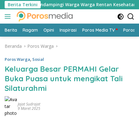
Langsung
iin dalam Mendampingi Warga Warga Rentan Kesehatan
Berita Terkini
ke
konten
Berita
Ragam
Opini
Inspirasi
Poros Media TV
Poros 
Beranda
Poros Warga
Poros Warga
,
Sosial
Keluarga Besar PERMAHI Gelar
Buka Puasa untuk mengikat Tali
Silaturahmi
Jajat Sudrajat
9 Maret 2025