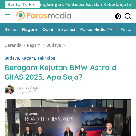
Langsung
Hukum Lingkungan, Politisasi Isu, dan Keberlanjutan Ekonomi 
Berita Terkini
ke
konten
Berita
Ragam
Opini
Inspirasi
Poros Media TV
Poros 
Beranda
Ragam
Budaya
Budaya
,
Ragam
,
Teknologi
Beragam Kejutan BMW Astra di
GIIAS 2025, Apa Saja?
Jajat Sudrajat
24 Juli 2025