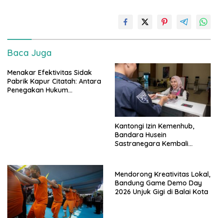
Baca Juga
Menakar Efektivitas Sidak
Pabrik Kapur Citatah: Antara
Penegakan Hukum
Lingkungan, Politisasi Isu, dan
Keberlanjutan Ekonomi
Warga
Kantongi Izin Kemenhub,
Bandara Husein
Sastranegara Kembali
Layani Pesawat Jet per 14
Agustus
Mendorong Kreativitas Lokal,
Bandung Game Demo Day
2026 Unjuk Gigi di Balai Kota