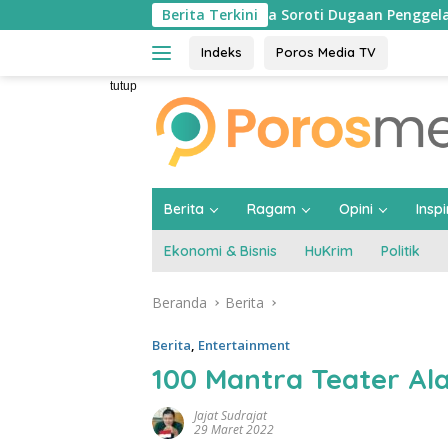
Langsung
ah Bangsa Soroti Dugaan Penggelapan Rp1,05 M: Ada Indikasi K
Berita Terkini
ke
konten
Indeks
Poros Media TV
tutup
Berita
Ragam
Opini
Inspi
Ekonomi & Bisnis
HuKrim
Politik
Beranda
Berita
Berita
,
Entertainment
100 Mantra Teater A
Jajat Sudrajat
29 Maret 2022