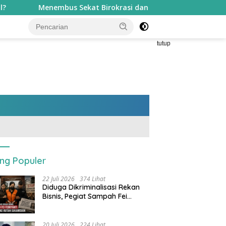
Birokrasi dan Apatisme: Gerakan Kemanusiaan ‘Ikatan Lidi’ 
tutup
ing Populer
22 Juli 2026
374 Lihat
Diduga Dikriminalisasi Rekan
Bisnis, Pegiat Sampah Fei
Febriyanti Dijebloskan ke Rutan
Sukamiskin
20 Juli 2026
224 Lihat