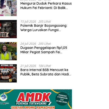
​Mengurai Duduk Perkara Kasus
Hukum Fei Febrianti: Di Balik
Pusaran Konflik Tata Kelola
Bank Sampah Bersinar
15 Juli 2026
205 Lihat
Polemik Banjir Bojongsoang:
Warga Luruskan Fungsi
Bantuan dan Desak Solusi
Jangka Panjang
24 Juli 2026
200 Lihat
Dugaan Penggelapan Rp1,05
Miliar Pegiat Sampah Fei
Febrianti: Antara Proses
Hukum, Upaya Damai, dan
Sorotan Publik
21 Juli 2026
184 Lihat
Bara Internal BSB Mencuat ke
Publik, Beta Subrata dan Hadi
Lesmana Desak Penyelesaian
Elegan