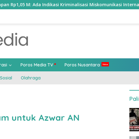
riminalisasi Miskomunikasi Internal?
Menembus Sekat 
rasi
Poros Media TV
Poros Nusantara
Sosial
Olahraga
Pal
lam untuk Azwar AN