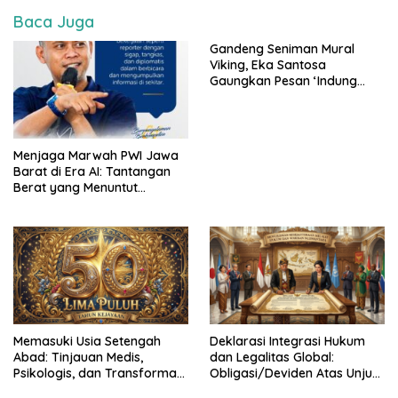
Baca Juga
Gandeng Seniman Mural
Viking, Eka Santosa
Gaungkan Pesan ‘Indung
Langit, Bapa Bumi’ di
Arcamanik
Menjaga Marwah PWI Jawa
Barat di Era AI: Tantangan
Berat yang Menuntut
Solidaritas Lintas Generasi
Memasuki Usia Setengah
Deklarasi Integrasi Hukum
Abad: Tinjauan Medis,
dan Legalitas Global:
Psikologis, dan Transformasi
Obligasi/Deviden Atas Unjuk
Peran Pria di Usia 50 Tahun
Warisan Kerajaan