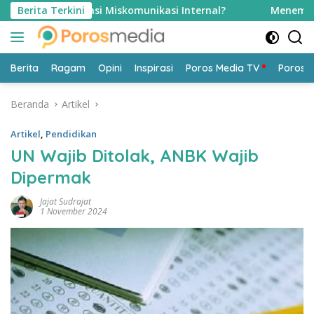
Langsung
sasi Miskomunikasi Internal?
Berita Terkini
Menembus Sekat Birokras
ke
konten
Berita
Ragam
Opini
Inspirasi
Poros Media TV
Poros 
Beranda
Artikel
Artikel
,
Pendidikan
UN Wajib Ditolak, ANBK Wajib
Dipermak
Jajat Sudrajat
1 November 2024