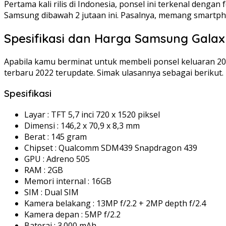
Pertama kali rilis di Indonesia, ponsel ini terkenal de
Samsung dibawah 2 jutaan ini. Pasalnya, memang smartph
Spesifikasi dan Harga Samsung Galaxy
Apabila kamu berminat untuk membeli ponsel keluaran 202
terbaru 2022 terupdate. Simak ulasannya sebagai berikut.
Spesifikasi
Layar : TFT 5,7 inci 720 x 1520 piksel
Dimensi : 146,2 x 70,9 x 8,3 mm
Berat : 145 gram
Chipset : Qualcomm SDM439 Snapdragon 439
GPU : Adreno 505
RAM : 2GB
Memori internal : 16GB
SIM : Dual SIM
Kamera belakang : 13MP f/2.2 + 2MP depth f/2.4
Kamera depan : 5MP f/2.2
Baterai : 3.000 mAh