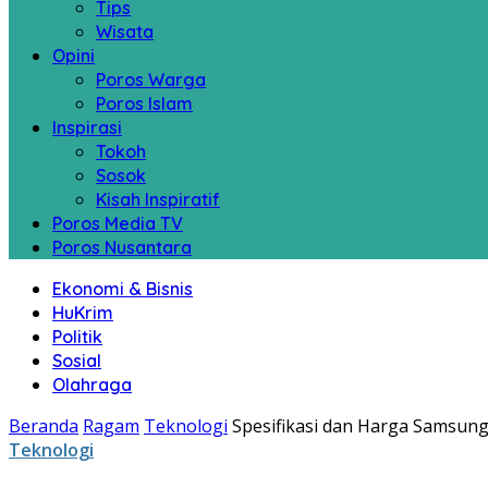
Tips
Wisata
Opini
Poros Warga
Poros Islam
Inspirasi
Tokoh
Sosok
Kisah Inspiratif
Poros Media TV
Poros Nusantara
Ekonomi & Bisnis
HuKrim
Politik
Sosial
Olahraga
Beranda
Ragam
Teknologi
Spesifikasi dan Harga Samsung
Teknologi