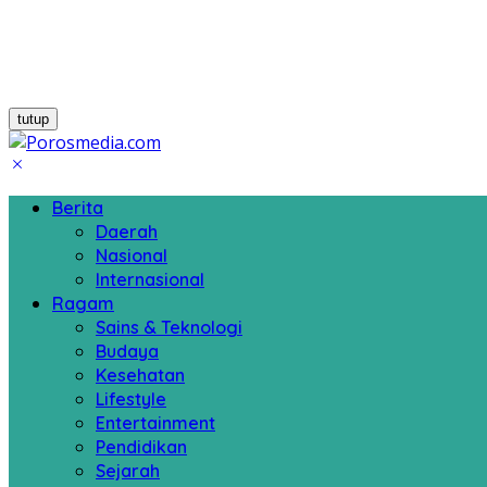
tutup
Berita
Daerah
Nasional
Internasional
Ragam
Sains & Teknologi
Budaya
Kesehatan
Lifestyle
Entertainment
Pendidikan
Sejarah