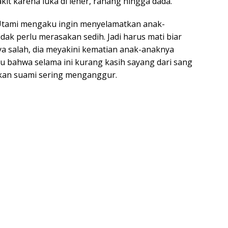
it karena luka di leher, rahang hingga dada.
i Utami mengaku ingin menyelamatkan anak-
idak perlu merasakan sedih. Jadi harus mati biar
anya salah, dia meyakini kematian anak-anaknya
ku bahwa selama ini kurang kasih sayang dari sang
kan suami sering menganggur.