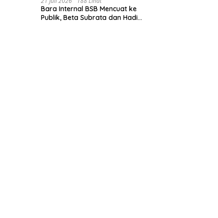
21 Juli 2026
188 Lihat
Bara Internal BSB Mencuat ke
Publik, Beta Subrata dan Hadi
Lesmana Desak Penyelesaian
Elegan