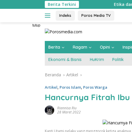
Langsung
Berita Terkini
Etika dan Integritas ASN K
ke
konten
Indeks
Poros Media TV
tutup
Berita
Ragam
Opini
Inspi
Ekonomi & Bisnis
HuKrim
Politik
Beranda
Artikel
Artikel
,
Poros Islam
,
Poros Warga
Hancurnya Fitrah Ibu 
Riannisa Riu
28 Maret 2022
Kanti Utami pelaku yang menggorok ketiga anaknya