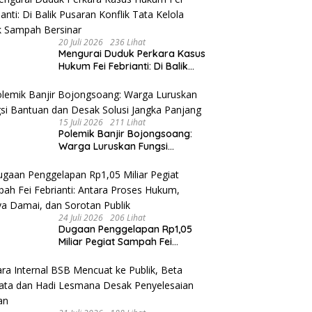
20 Juli 2026
236 Lihat
​Mengurai Duduk Perkara Kasus
Hukum Fei Febrianti: Di Balik
Pusaran Konflik Tata Kelola
Bank Sampah Bersinar
15 Juli 2026
211 Lihat
Polemik Banjir Bojongsoang:
Warga Luruskan Fungsi
Bantuan dan Desak Solusi
Jangka Panjang
24 Juli 2026
206 Lihat
Dugaan Penggelapan Rp1,05
Miliar Pegiat Sampah Fei
Febrianti: Antara Proses
Hukum, Upaya Damai, dan
Sorotan Publik