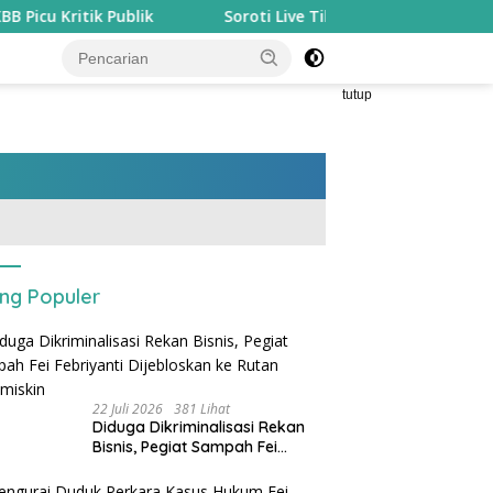
lik
Soroti Live TikTok Pegawai P3K Soal ‘Persentase P
tutup
ing Populer
22 Juli 2026
381 Lihat
Diduga Dikriminalisasi Rekan
Bisnis, Pegiat Sampah Fei
Febriyanti Dijebloskan ke Rutan
Sukamiskin