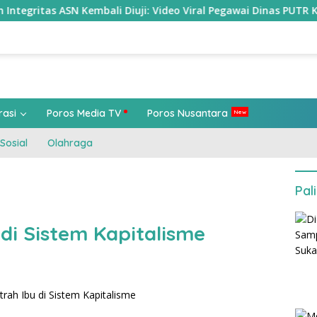
embali Diuji: Video Viral Pegawai Dinas PUTR KBB Picu Kritik Pub
rasi
Poros Media TV
Poros Nusantara
Sosial
Olahraga
Pal
di Sistem Kapitalisme