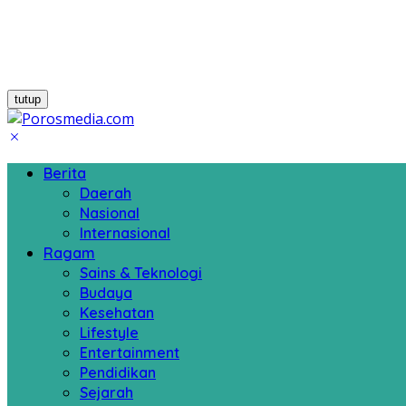
tutup
Berita
Daerah
Nasional
Internasional
Ragam
Sains & Teknologi
Budaya
Kesehatan
Lifestyle
Entertainment
Pendidikan
Sejarah