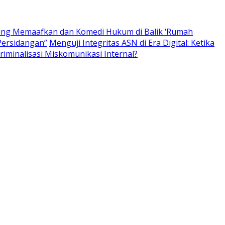
ing Memaafkan dan Komedi Hukum di Balik ‘Rumah
Persidangan”
Menguji Integritas ASN di Era Digital: Ketika
iminalisasi Miskomunikasi Internal?