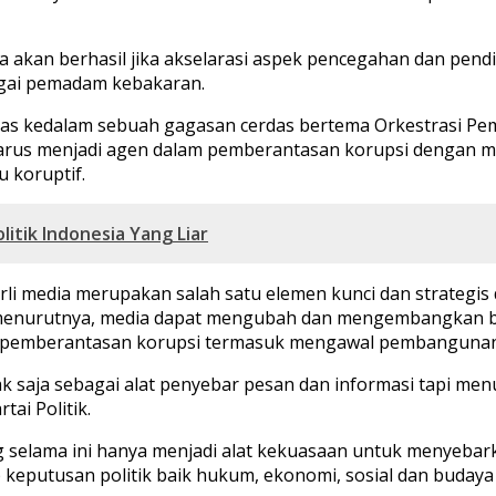
a akan berhasil jika akselarasi aspek pencegahan dan pend
agai pemadam kebakaran.
emas kedalam sebuah gagasan cerdas bertema Orkestrasi Pe
rus menjadi agen dalam pemberantasan korupsi dengan me
 koruptif.
tik Indonesia Yang Liar
irli media merupakan salah satu elemen kunci dan strategi
ena menurutnya, media dapat mengubah dan mengembangka
g pemberantasan korupsi termasuk mengawal pembangunan
k saja sebagai alat penyebar pesan dan informasi tapi men
tai Politik.
selama ini hanya menjadi alat kekuasaan untuk menyebarka
eputusan politik baik hukum, ekonomi, sosial dan budaya