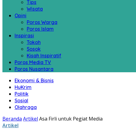
Tips
Wisata
Opini
Poros Warga
Poros Islam
Inspirasi
Tokoh
Sosok
Kisah Inspiratif
Poros Media TV
Poros Nusantara
Ekonomi & Bisnis
HuKrim
Politik
Sosial
Olahraga
Beranda
Artikel
Asa Firli untuk Pegiat Media
Artikel